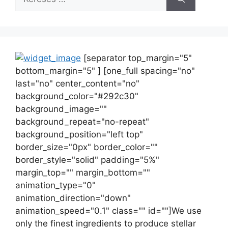
[separator top_margin="5"
bottom_margin="5" ] [one_full spacing="no"
last="no" center_content="no"
background_color="#292c30"
background_image=""
background_repeat="no-repeat"
background_position="left top"
border_size="0px" border_color=""
border_style="solid" padding="5%"
margin_top="" margin_bottom=""
animation_type="0"
animation_direction="down"
animation_speed="0.1" class="" id=""]We use
only the finest ingredients to produce stellar