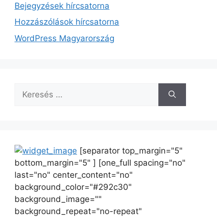
Bejegyzések hírcsatorna
Hozzászólások hírcsatorna
WordPress Magyarország
[separator top_margin="5"
bottom_margin="5" ] [one_full spacing="no"
last="no" center_content="no"
background_color="#292c30"
background_image=""
background_repeat="no-repeat"