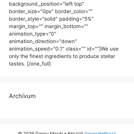
background_position="left top"
border_size="0px" border_color=""
border_style="solid" padding="5%"
margin_top="" margin_bottom=""
animation_type="0"
animation_direction="down"
animation_speed="0.1" class="" id=""]We use
only the finest ingredients to produce stellar
tastes. [/one_full]
Archívum
© 2026 Danny Mesél
• Készült
GeneratePress