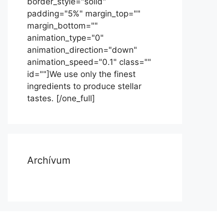
border_style="solid"
padding="5%" margin_top=""
margin_bottom=""
animation_type="0"
animation_direction="down"
animation_speed="0.1" class=""
id=""]We use only the finest
ingredients to produce stellar
tastes. [/one_full]
Archívum