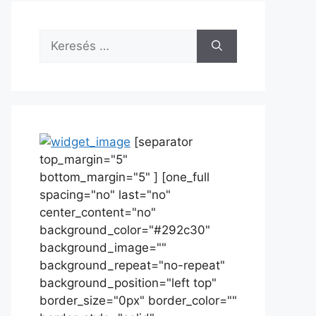
[separator
top_margin="5"
bottom_margin="5" ] [one_full
spacing="no" last="no"
center_content="no"
background_color="#292c30"
background_image=""
background_repeat="no-repeat"
background_position="left top"
border_size="0px" border_color=""