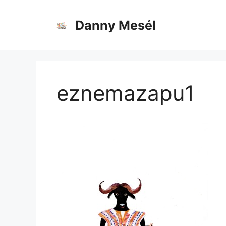
Danny Mesél
eznemazapu1