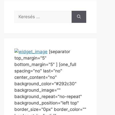
[separator
top_margin="5"
bottom_margin="5" ] [one_full
spacing="no" last="no"
center_content="no"
background_color="#292c30"
background_image=""
background_repeat="no-repeat"
background_position="left top"
border_size="0px" border_color=""