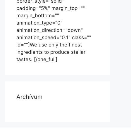
border_style="solid"
padding="5%" margin_top=""
margin_bottom=""
animation_type="0"
animation_direction="down"
animation_speed="0.1" class=""
id=""]We use only the finest
ingredients to produce stellar
tastes. [/one_full]
Archívum