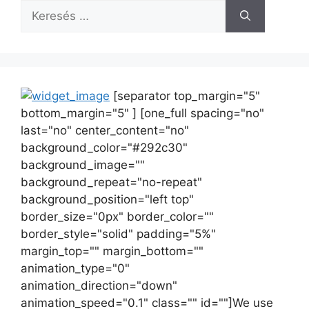
[separator top_margin="5"
bottom_margin="5" ] [one_full spacing="no"
last="no" center_content="no"
background_color="#292c30"
background_image=""
background_repeat="no-repeat"
background_position="left top"
border_size="0px" border_color=""
border_style="solid" padding="5%"
margin_top="" margin_bottom=""
animation_type="0"
animation_direction="down"
animation_speed="0.1" class="" id=""]We use