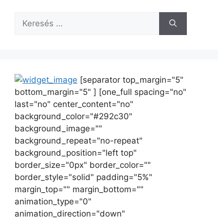
[separator top_margin="5"
bottom_margin="5" ] [one_full spacing="no"
last="no" center_content="no"
background_color="#292c30"
background_image=""
background_repeat="no-repeat"
background_position="left top"
border_size="0px" border_color=""
border_style="solid" padding="5%"
margin_top="" margin_bottom=""
animation_type="0"
animation_direction="down"